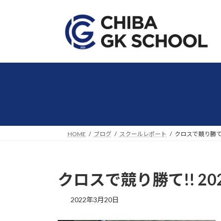
コ
ナ
ン
ビ
テ
ゲ
ン
ー
ツ
シ
へ
ョ
ス
ン
キ
に
ッ
移
プ
動
HOME
ブログ
スクールレポート
クロスで競り勝て!
クロスで競り勝て!! 2
2022年3月20日