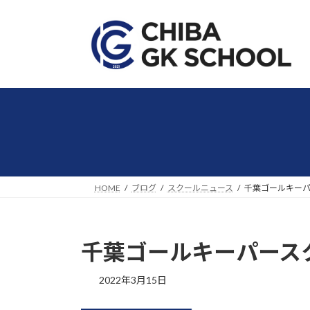
コ
ナ
ン
ビ
テ
ゲ
ン
ー
ツ
シ
へ
ョ
ス
ン
キ
に
ッ
移
プ
動
HOME
ブログ
スクールニュース
千葉ゴールキーパ
千葉ゴールキーパースク
2022年3月15日