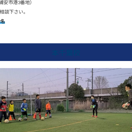
浦安市港3番地）
ご相談下さい。
2名
本千葉校