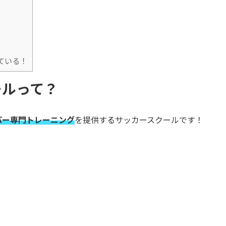
ている！
ールって？
パー専門トレーニング
を提供するサッカースクールです！