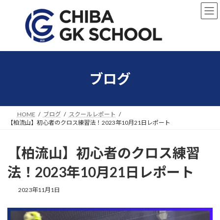
コ
ナ
ン
ビ
テ
ゲ
ン
ー
ツ
シ
へ
ョ
ス
ン
キ
に
ブログ
ッ
移
プ
動
HOME
ブログ
スクールレポート
【柏流山】初心者のクロス練習法！2023年10月21日レポート
【柏流山】初心者のクロス練習
法！2023年10月21日レポート
2023年11月1日