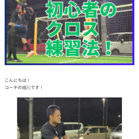
こんにちは！
コーチの
細川
です！