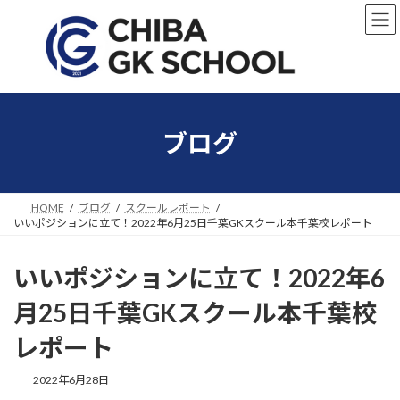
コ
ナ
ン
ビ
テ
ゲ
ン
ー
ツ
シ
へ
ョ
ス
ン
キ
に
ブログ
ッ
移
プ
動
HOME
ブログ
スクールレポート
いいポジションに立て！2022年6月25日千葉GKスクール本千葉校レポート
いいポジションに立て！2022年6
月25日千葉GKスクール本千葉校
レポート
2022年6月28日