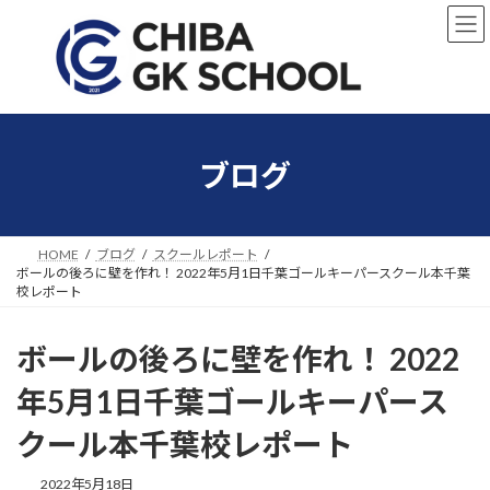
コ
ナ
ン
ビ
テ
ゲ
ン
ー
ツ
シ
へ
ョ
ス
ン
キ
に
ブログ
ッ
移
プ
動
HOME
ブログ
スクールレポート
ボールの後ろに壁を作れ！ 2022年5月1日千葉ゴールキーパースクール本千葉
校レポート
ボールの後ろに壁を作れ！ 2022
年5月1日千葉ゴールキーパース
クール本千葉校レポート
2022年5月18日