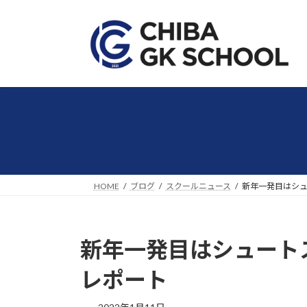
コ
ナ
ン
ビ
テ
ゲ
ン
ー
ツ
シ
へ
ョ
ス
ン
キ
に
ッ
移
プ
動
HOME
ブログ
スクールニュース
新年一発目はシュ
新年一発目はシュート
レポート