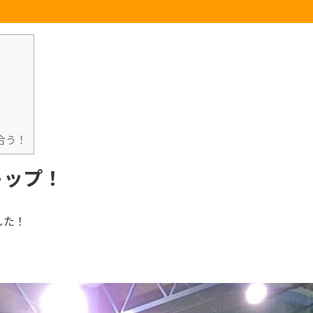
合う！
トップ！
した！