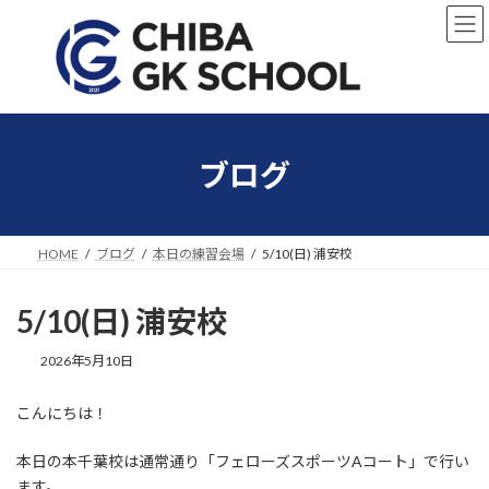
コ
ナ
ン
ビ
テ
ゲ
ン
ー
ツ
シ
へ
ョ
ス
ン
キ
に
ブログ
ッ
移
プ
動
HOME
ブログ
本日の練習会場
5/10(日) 浦安校
5/10(日) 浦安校
2026年5月10日
こんにちは！
本日の本千葉校は通常通り「フェローズスポーツAコート」で行い
ます。