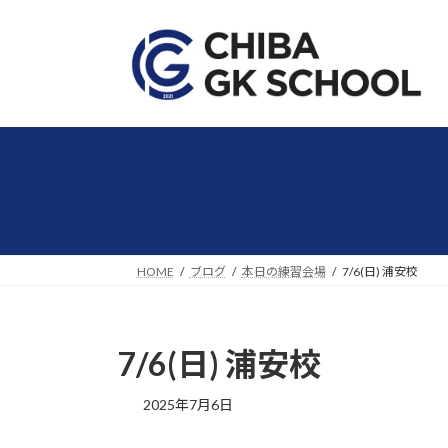
コ
ナ
ン
ビ
テ
ゲ
ン
ー
ツ
シ
へ
ョ
ス
ン
キ
に
ッ
移
プ
動
HOME
ブログ
本日の練習会場
7/6(日) 浦安校
7/6(日) 浦安校
2025年7月6日