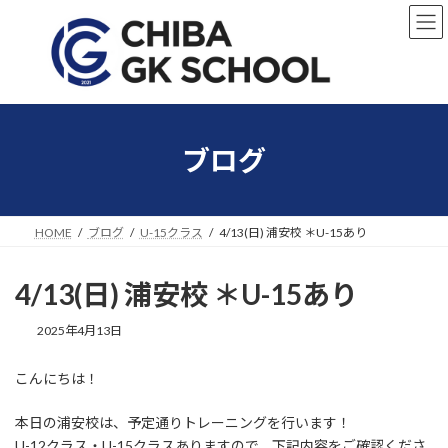
コ
ナ
ン
ビ
テ
ゲ
ン
ー
ツ
シ
へ
ョ
ス
ン
キ
に
ブログ
ッ
移
プ
動
HOME
ブログ
U-15クラス
4/13(日) 浦安校 ＊U-15あり
4/13(日) 浦安校 ＊U-15あり
2025年4月13日
こんにちは！
本日の浦安校は、予定通りトレーニングを行います！
U-12クラス・U-15クラスありますので、下記内容をご確認くださ