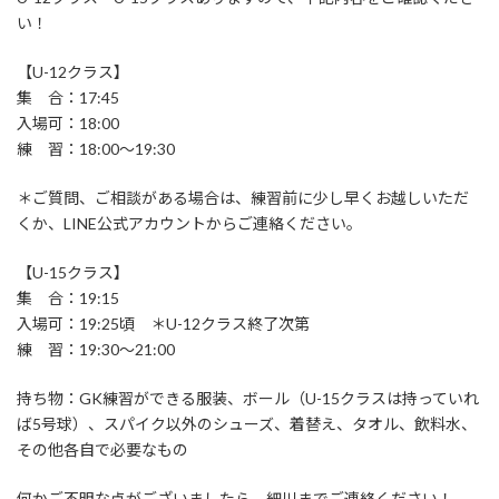
い！
【U-12クラス】
集 合：17:45
入場可：18:00
練 習：18:00～19:30
＊ご質問、ご相談がある場合は、練習前に少し早くお越しいただ
くか、LINE公式アカウントからご連絡ください。
【U-15クラス】
集 合：19:15
入場可：19:25頃 ＊U-12クラス終了次第
練 習：19:30～21:00
持ち物：GK練習ができる服装、ボール（U-15クラスは持っていれ
ば5号球）、スパイク以外のシューズ、着替え、タオル、飲料水、
その他各自で必要なもの
何かご不明な点がございましたら、細川までご連絡ください！