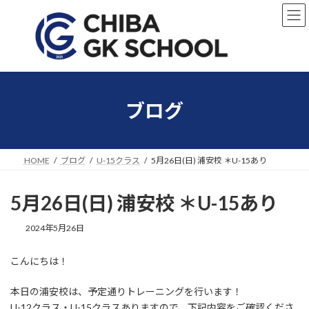
コ
ナ
ン
ビ
テ
ゲ
ン
ー
ツ
シ
へ
ョ
ス
ン
キ
に
ブログ
ッ
移
プ
動
HOME
ブログ
U-15クラス
5月26日(日) 浦安校 ＊U-15あり
5月26日(日) 浦安校 ＊U-15あり
2024年5月26日
こんにちは！
本日の浦安校は、予定通りトレーニングを行います！
U-12クラス・U-15クラスありますので、下記内容をご確認くださ