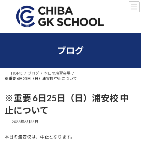
コ
ナ
ン
ビ
テ
ゲ
ン
ー
ツ
シ
へ
ョ
ス
ン
キ
に
ブログ
ッ
移
プ
動
HOME
ブログ
本日の練習会場
※重要 6日25日（日）浦安校 中止について
※重要 6日25日（日）浦安校 中
止について
2023年6月25日
本日の浦安校は、中止となります。