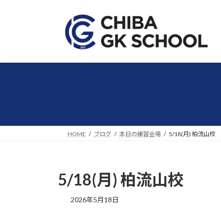
コ
ナ
ン
ビ
テ
ゲ
ン
ー
ツ
シ
へ
ョ
ス
ン
キ
に
ッ
移
プ
動
HOME
ブログ
本日の練習会場
5/18(月) 柏流山校
5/18(月) 柏流山校
2026年5月18日