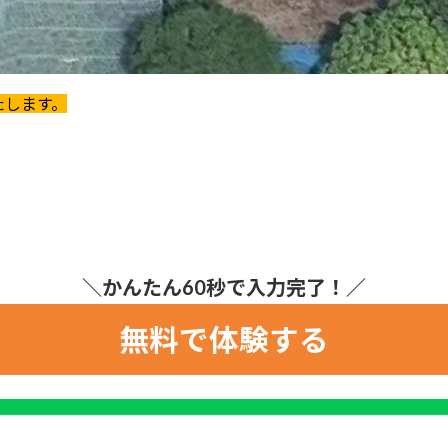
たします。
＼かんたん60秒で入力完了！／
無料で体験する