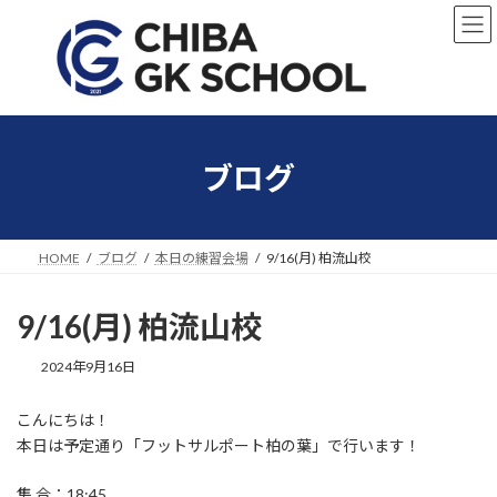
コ
ナ
ン
ビ
テ
ゲ
ン
ー
ツ
シ
へ
ョ
ス
ン
キ
に
ブログ
ッ
移
プ
動
HOME
ブログ
本日の練習会場
9/16(月) 柏流山校
9/16(月) 柏流山校
2024年9月16日
こんにちは！
本日は予定通り「フットサルポート柏の葉」で行います！
集 合：18:45