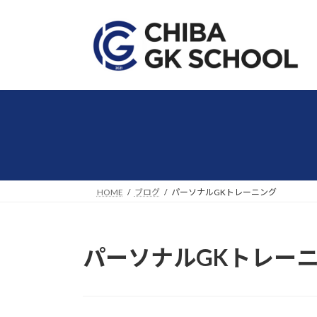
コ
ナ
ン
ビ
テ
ゲ
ン
ー
ツ
シ
へ
ョ
ス
ン
キ
に
ッ
移
プ
動
HOME
ブログ
パーソナルGKトレーニング
パーソナルGKトレー